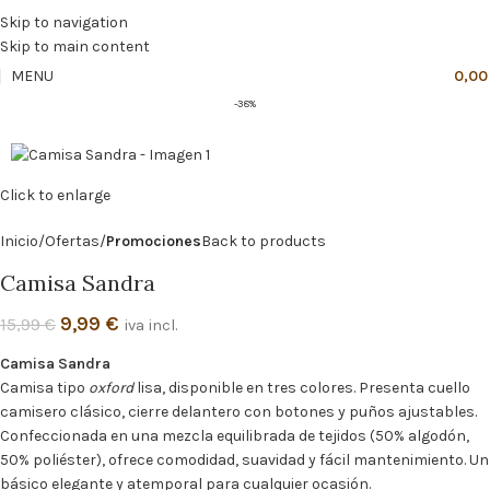
🔥
PROMO NÁCAR DESDE 4'99 € HASTA 19'99 €
Skip to navigation
Skip to main content
MENU
0,0
-38%
Click to enlarge
Inicio
Ofertas
Promociones
Back to products
Camisa Sandra
9,99
€
15,99
€
iva incl.
Camisa Sandra
Camisa tipo
oxford
lisa, disponible en tres colores. Presenta cuello
camisero clásico, cierre delantero con botones y puños ajustables.
Confeccionada en una mezcla equilibrada de tejidos (50% algodón,
50% poliéster), ofrece comodidad, suavidad y fácil mantenimiento. Un
básico elegante y atemporal para cualquier ocasión.