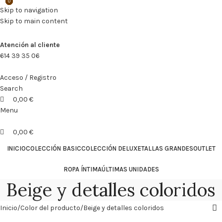
0
0
0
🔥
PROMO NÁCAR DESDE 4'99 € HASTA 19'99 €
Skip to navigation
Skip to main content
🔥
PROMO NÁCAR DESDE 4'99 € HASTA 19'99 €
Atención al cliente
614 39 35 06
Acceso / Registro
Search
0,00
€
Menu
0,00
€
INICIO
COLECCIÓN BASIC
COLECCIÓN DELUXE
TALLAS GRANDES
OUTLET
ROPA ÍNTIMA
ÚLTIMAS UNIDADES
Beige y detalles coloridos
Inicio
Color del producto
Beige y detalles coloridos