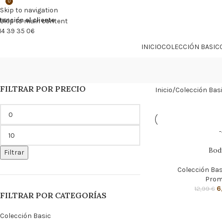
0

PROMO NÁCAR DESDE 4'99 € HASTA 19'99 €
Skip to navigation
tención al cliente
Skip to main content
14 39 35 06
INICIO
COLECCIÓN BASIC
FILTRAR POR PRECIO
Inicio
Colección Bas
Bod
Filtrar
Colección Bas
Prom
6
12,99
€
FILTRAR POR CATEGORÍAS
Colección Basic