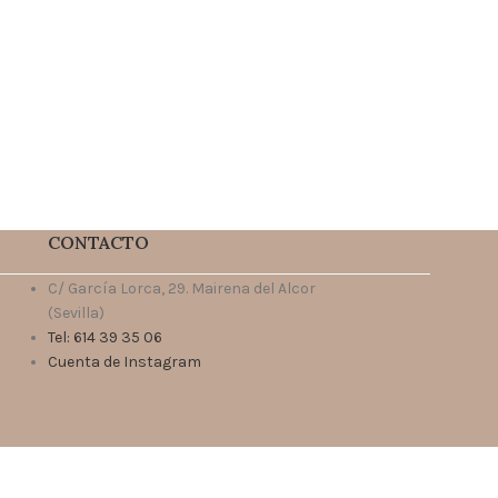
CONTACTO
C/ García Lorca, 29. Mairena del Alcor
(Sevilla)
Tel: 614 39 35 06
Cuenta de Instagram