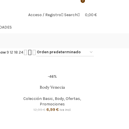
0
Acceso / Registro
Search
0,00
€
IDADES
how
9
12
18
24
-46%
Body Venecia
Colección Basic
,
Body
,
Ofertas
,
Promociones
6,99
€
12,99
€
iva incl.