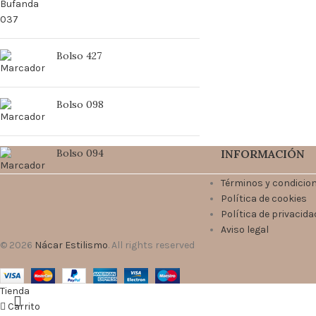
Bolso 427
Bolso 098
Bolso 094
INFORMACIÓN
Términos y condicio
Política de cookies
Política de privacida
Aviso legal
© 2026
Nácar Estilismo
. All rights reserved
Tienda
Carrito