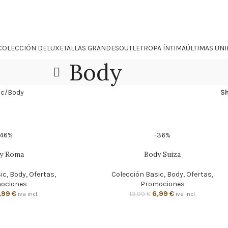
COLECCIÓN DELUXE
TALLAS GRANDES
OUTLET
ROPA ÍNTIMA
ÚLTIMAS UN
Body
ic
Body
S
-46%
-36%
y Roma
Body Suiza
ic
,
Body
,
Ofertas
,
Colección Basic
,
Body
,
Ofertas
,
ociones
Promociones
,99
€
6,99
€
10,99
€
iva incl.
iva incl.