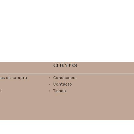
CLIENTES
nes de compra
Conócenos
Contacto
d
Tienda