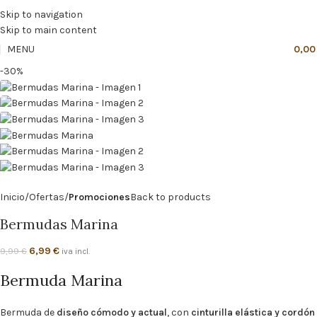
🔥
PROMO NÁCAR DESDE 4'99 € HASTA 19'99 €
Skip to navigation
Skip to main content
MENU
0,0
-30%
Inicio
Ofertas
Promociones
Back to products
Bermudas Marina
6,99
€
9,99
€
iva incl.
Bermuda Marina
Bermuda de
diseño cómodo y actual
, con
cinturilla elástica y cordón