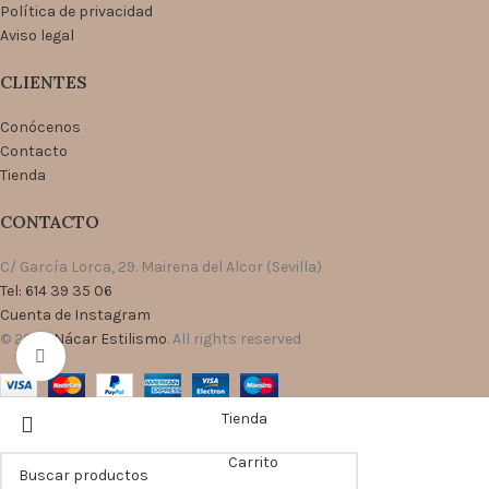
Política de privacidad
Aviso legal
CLIENTES
Conócenos
Contacto
Tienda
CONTACTO
C/ García Lorca, 29. Mairena del Alcor (Sevilla)
Tel: 614 39 35 06
Cuenta de Instagram
© 2026
Nácar Estilismo
. All rights reserved
Click to enlarge
Tienda
Carrito