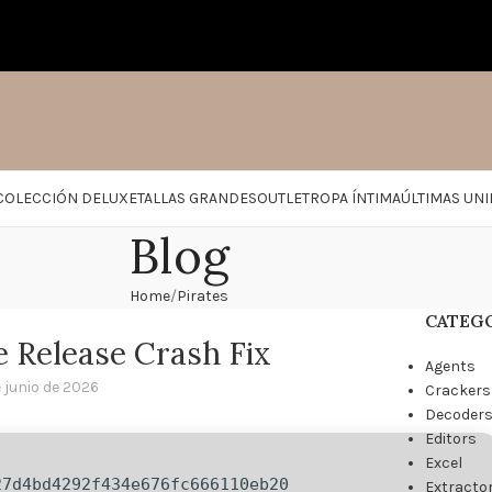
COLECCIÓN DELUXE
TALLAS GRANDES
OUTLET
ROPA ÍNTIMA
ÚLTIMAS UN
Blog
Home
Pirates
CATEG
e Release Crash Fix
Agents
 junio de 2026
Crackers
Decoder
Editors
Excel
27d4bd4292f434e676fc666110eb20
Extracto