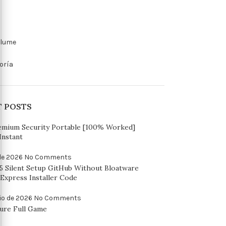
olume
oría
T POSTS
emium Security Portable [100% Worked]
Instant
 de 2026
No Comments
65 Silent Setup GitHub Without Bloatware
Express Installer Code
io de 2026
No Comments
ure Full Game