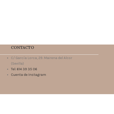
CONTACTO
C/ García Lorca, 29. Mairena del Alcor
(Sevilla)
Tel: 614 39 35 06
Cuenta de Instagram