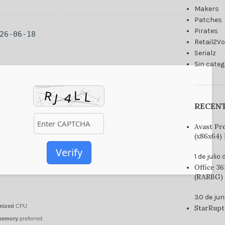
Makers
Patches
Pirates
026-06-18
Retail2V
Serialz
Sin categ
RECEN
Avast Pr
(x86x64) 
Verify
1 de julio
Office 3
(RARBG) 
30 de jun
mized
CPU
StarRupt
memory
preferred