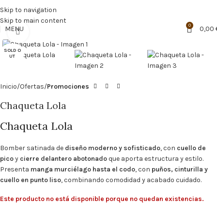
🔥
PROMO NÁCAR DESDE 4'99 € HASTA 19'99 €
Skip to navigation
Skip to main content
0
MENU
0,00
Click to enlarge
SOLD O
UT
Inicio
Ofertas
Promociones
Chaqueta Lola
Chaqueta Lola
Bomber satinada de
diseño moderno y sofisticado
, con
cuello de
pico
y
cierre delantero abotonado
que aporta estructura y estilo.
Presenta
manga murciélago hasta el codo
, con
puños, cinturilla y
cuello en punto liso
, combinando comodidad y acabado cuidado.
Este producto no está disponible porque no quedan existencias.